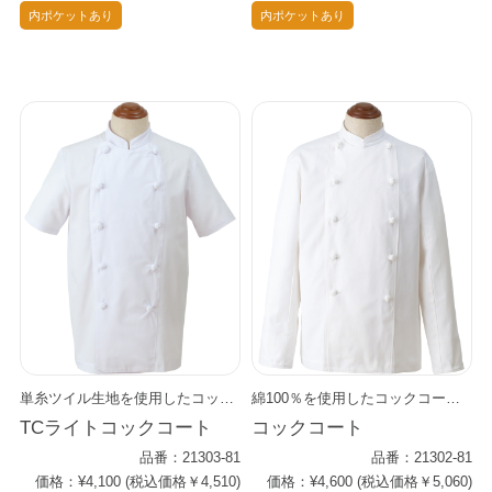
内ポケットあり
内ポケットあり
単糸ツイル生地を使用したコックコートです。 柔らかな肌触りと吸湿性を活かしつつ、 耐久性と速乾性もプラス。 軽くしなやかで動きやすく、 厨房の長時間作業でも快適に着用できます。 ツイル織りならではの適度なハリで美しいシルエットを保ちつつ、 繰り返し洗濯しても型くずれしにくく、 清潔感を長くキープできる一着です。
綿100％を使用したコックコートです。 優れた吸水性と通気性で、汗をかきやすい厨房でも快適な着心地をキープします。 肌当たりがやわらかく、長時間の作業でもストレスを感じにくいのが特長です。 綿ならではの丈夫さで、毎日の洗濯にも型くずれしにくく、 清潔感ある白さと風合いをしっかりキープします。 プロの現場にふさわしい機能性と、自然な上質さを兼ね備えた一着です。
TCライトコックコート
コックコート
品番：21303-81
品番：21302-81
価格：¥4,100 (税込価格￥4,510)
価格：¥4,600 (税込価格￥5,060)