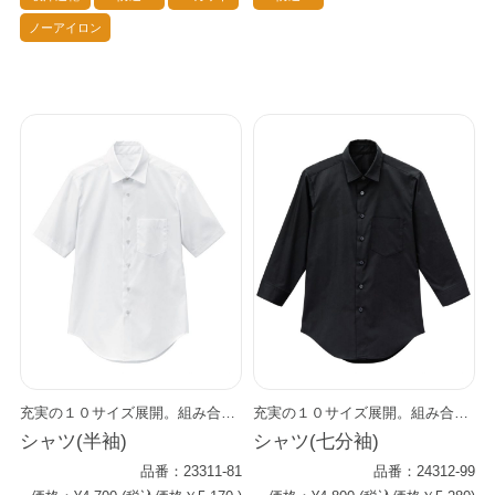
ノーアイロン
充実の１０サイズ展開。組み合わせ自在のプライムシャツ。 男女兼用でインナーにも最適の万能アイテムです。 お手頃価格でコスト面と機能面の両方をしっかりサポート。 清潔感のあるシンプルな着こなしにぴったり。 トレンドを感じさせながらも上品なシーンを演出します。 Primeflex®という上質・高機能ストレッチ素材を使用。 すっきりとしたシルエットなのにストレス・フリーな着心地を実現しました。 どんなワークシーンにもしなやかに対応します。 防透効果も優れており、安心です。
充実の１０サイズ展開。組み合わせ自在のプライムシャツ。 男女兼用でインナーにも最適の万能アイテムです。 お手頃価格でコスト面と機能面の両方をしっかりサポート。 スモーキーカラーや粋なストライプのエプロンや小物とコーデすれば、 トレンドを感じさせながらも上品なシーンを演出します。 Primeflex®という上質・高機能ストレッチ素材を使用。 すっきりとしたシルエットなのにストレス・フリーな着心地を実現しました。 どんなワークシーンにもしなやかに対応します。 防透効果も優れており、安心です。
シャツ(半袖)
シャツ(七分袖)
品番：23311-81
品番：24312-99