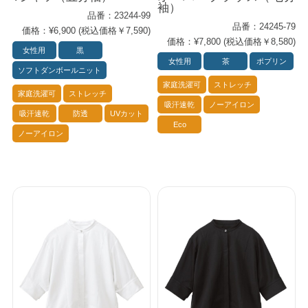
袖）
品番：23244-99
品番：24245-79
価格：¥6,900 (税込価格￥7,590)
価格：¥7,800 (税込価格￥8,580)
女性用
黒
女性用
茶
ポプリン
ソフトダンボールニット
家庭洗濯可
ストレッチ
家庭洗濯可
ストレッチ
吸汗速乾
ノーアイロン
吸汗速乾
防透
UVカット
Eco
ノーアイロン