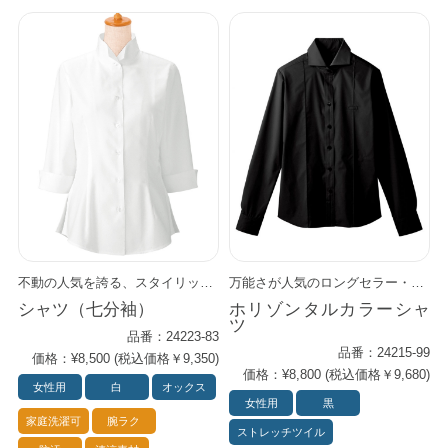
不動の人気を誇る、スタイリッシュなウィングカラー・シャツ。 ソフトな肌ざわりのオックス生地と、 型くずれしにくい衿もとが人気の七分袖シャツです。 糸が交わる部分にある隙間ができるため、 厚みがあるのにしなやかで 通気性が良いのが特徴です。
万能さが人気のロングセラー・シャツ。 ホリゾンタルとは「水平線」を意味し、着用した時に衿先が水平に見えるのが特徴です。 タイドアップは当然のこと、第一ボタンを開ければオープンカラー気味にきれいなカーブを描きます。 上品な光沢がさりげなくプロフェッショナルな佇まいを印象付け、カジュアルにもフォーマルにも、多彩なシーンで活躍します。 万能ポイント： ・透けにくい ・汗を吸いやすく乾きやすい ・ストレッチが効いて動きやすい ・通気性がよく快適な肌ざわり ・紫外線をガードする ・シワになりにくい
シャツ（七分袖）
ホリゾンタルカラーシャ
ツ
品番：24223-83
品番：24215-99
価格：¥8,500 (税込価格￥9,350)
価格：¥8,800 (税込価格￥9,680)
女性用
白
オックス
女性用
黒
家庭洗濯可
腕ラク
ストレッチツイル