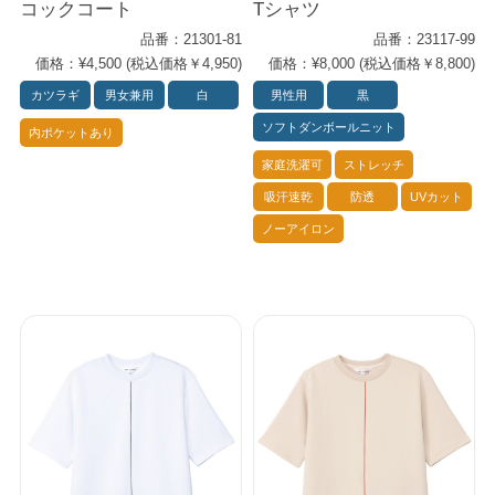
コックコート
Tシャツ
品番：21301-81
品番：23117-99
価格：¥4,500 (税込価格￥4,950)
価格：¥8,000 (税込価格￥8,800)
カツラギ
男女兼用
白
男性用
黒
ソフトダンボールニット
内ポケットあり
家庭洗濯可
ストレッチ
吸汗速乾
防透
UVカット
ノーアイロン