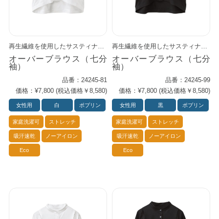
再生繊維を使用したサスティナブルアイテム。 ゆったりとしたドルマンスリーブで着心地楽々。 コンパクトな七分袖が可愛い印象。 柔らかなカーブを描いた前裾がモード感をプラス。 エプロンの上からダボっと着てもお洒落です。 3色（ブラウン／ホワイト／ブラック）
再生繊維を使用したサスティナブルアイテム。 ゆったりとしたドルマンスリーブで着心地楽々。 コンパクトな七分袖が可愛い印象。 柔らかなカーブを描いた前裾がモード感をプラス。 エプロンの上からダボっと着てもお洒落です。 3色（ブラウン／ホワイト／ブラック）
オーバーブラウス（七分
オーバーブラウス（七分
袖）
袖）
品番：24245-81
品番：24245-99
価格：¥7,800 (税込価格￥8,580)
価格：¥7,800 (税込価格￥8,580)
女性用
白
ポプリン
女性用
黒
ポプリン
家庭洗濯可
ストレッチ
家庭洗濯可
ストレッチ
吸汗速乾
ノーアイロン
吸汗速乾
ノーアイロン
Eco
Eco