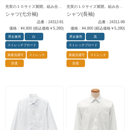
充実の１０サイズ展開。組み合わせ自在のプライムシャツ。 男女兼用でインナーにも最適の万能アイテムです。 お手頃価格でコスト面と機能面の両方をしっかりサポート。 清潔感のあるシンプルな着こなしにぴったり。 Primeflex®という上質・高機能ストレッチ素材を使用。 すっきりとしたシルエットなのにストレス・フリーな着心地を実現しました。 どんなワークシーンにもしなやかに対応します。 防透効果も優れており、安心です。
充実の１０サイズ展開。組み合わせ自在のプライムシャツ。 男女兼用でインナーにも最適の万能アイテムです。 お手頃価格でコスト面と機能面の両方をしっかりサポート。 清潔感のあるシンプルな着こなしにぴったり。 スモーキーカラーや粋なストライプのエプロンや小物とコーデすれば、 トレンドを感じさせながらも上品なシーンを演出します。 Primeflex®という上質・高機能ストレッチ素材を使用。 すっきりとしたシルエットなのにストレス・フリーな着心地を実現しました。 どんなワークシーンにもしなやかに対応します。 防透効果も優れており、安心です。
シャツ(七分袖)
シャツ(長袖)
品番：24312-81
品番：24311-99
価格：¥4,800 (税込価格￥5,280)
価格：¥4,800 (税込価格￥5,280)
男女兼用
白
男女兼用
黒
ストレッチブロード
ストレッチブロード
家庭洗濯可
ストレッチ
家庭洗濯可
ストレッチ
防透
防透