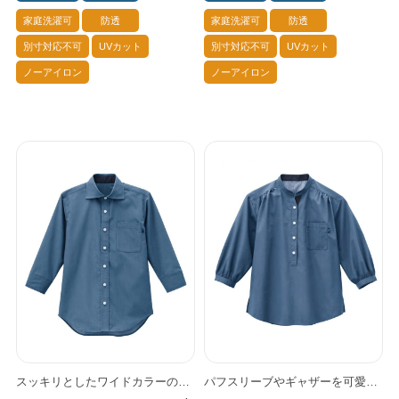
家庭洗濯可
防透
家庭洗濯可
防透
別寸対応不可
UVカット
別寸対応不可
UVカット
ノーアイロン
ノーアイロン
スッキリとしたワイドカラーの男女兼用デニム調七分袖シャツです。 カジュアルにスタイリッシュに コーデが広がるシンプルさが魅力。 襟元の配色や白ボタン、ピスネームなどにポイントあり。 軽量で色落ちしにくく、 アイロンなしでもシワのでない素材で、 スマートな印象を楽々キープできます。 同素材アイテムも充実。 テーパードパンツ、前掛け、胸当てエプロンで カジュアルになりすぎないキレイめのコーデが可能です。
パフスリーブやギャザーを可愛く取り入れた 低めスタンドカラーの 女性用プルオーバーデニム調シャツです。 襟元の配色や白ボタン、ピスネームなどにポイントあり。 軽量で色落ちしにくく、 アイロンなしでもシワのでない素材で、 スマートな印象を楽々キープできます。 同素材アイテムも充実。 テーパードパンツ、胸当てエプロン、前掛けで カジュアルになりすぎないキレイめのコーデが可能です。