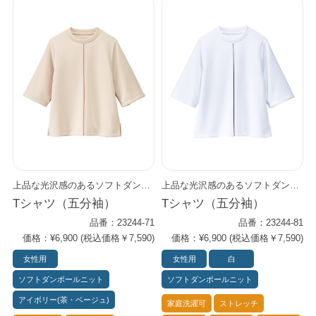
上品な光沢感のあるソフトダンボールニット素材を使用。 やや厚手ながら中空構造で軽さがあり、ストレスフリーの着心地。 シワになりにくく、ストレッチ性、速乾性もあるイージーケア。 ゆったりした袖は見た目も着心地もリラクシー。 細めのセンターラインで程良いエッジー感を演出します。 エプロンドレスやベスト、ジャケットの襟元から覗かせるとスタイリッシュに。 3色（アイボリー／ホワイト／ブラック）
上品な光沢感のあるソフトダンボールニット素材を使用。 やや厚手ながら中空構造で軽さがあり、ストレスフリーの着心地。 シワになりにくく、ストレッチ性、速乾性もあるイージーケア。 ゆったりした袖は見た目も着心地もリラクシー。 細めのセンターラインで程良いエッジー感を演出します。 エプロンドレスやベスト、ジャケットの襟元から覗かせるとスタイリッシュに。 3色（アイボリー／ホワイト／ブラック）
Tシャツ（五分袖）
Tシャツ（五分袖）
品番：23244-71
品番：23244-81
価格：¥6,900 (税込価格￥7,590)
価格：¥6,900 (税込価格￥7,590)
女性用
女性用
白
ソフトダンボールニット
ソフトダンボールニット
アイボリー(茶・ベージュ)
家庭洗濯可
ストレッチ