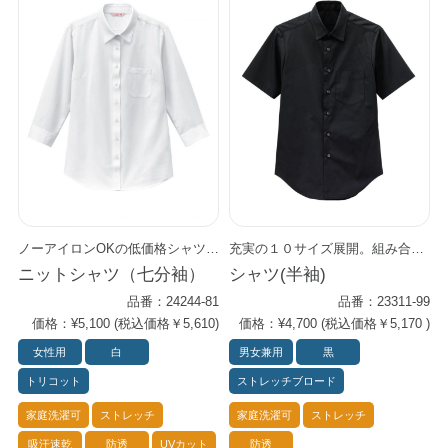
ノーアイロンOKの低価格シャツ。 定番レギュラーカラーで、 インナーとしても一枚着としてもスタイリング可能な万能アイテム。 働く現場のあらゆるシーンを想定し、 動きやすさ、着心地の良さ、扱いやすさにこだわった高機能性シャツです。 多機能ながらもお得な低価格を実現した、高パフォーマンス・シャツ。 肌触り滑らかなトリコット素材で耐久性が高く、ランニングコストを削減できます。 また、豊富なサイズ展開でさまざまな身長や体型に対応します。
充実の１０サイズ展開。組み合わせ自在のプライムシャツ。 男女兼用でインナーにも最適の万能アイテムです。 お手頃価格でコスト面と機能面の両方をしっかりサポート。 スモーキーカラーや粋なストライプのエプロンや小物とコーディネートすれば、 トレンドを感じさせながらも上品なシーンを演出します。 Primeflex®という上質・高機能ストレッチ素材を使用。 すっきりとしたシルエットなのにストレス・フリーな着心地を実現しました。 どんなワークシーンにもしなやかに対応します。 防透効果も優れており、安心です。
ニットシャツ（七分袖）
シャツ(半袖)
品番：24244-81
品番：23311-99
価格：¥5,100 (税込価格￥5,610)
価格：¥4,700 (税込価格￥5,170 )
女性用
白
男女兼用
黒
トリコット
ストレッチブロード
家庭洗濯可
ストレッチ
家庭洗濯可
ストレッチ
吸汗速乾
防透
UVカット
防透