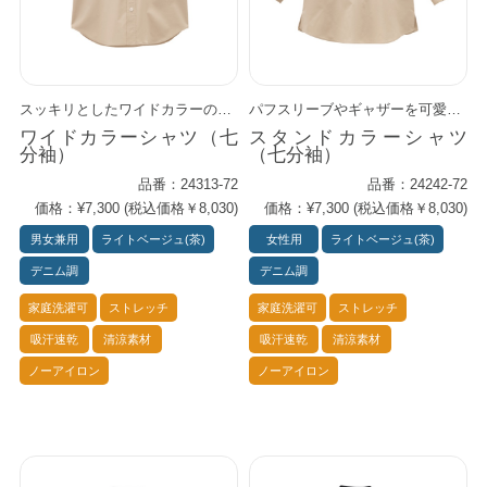
エプロン
スッキリとしたワイドカラーの男女兼用デニム調七分袖シャツです。 カジュアルにスタイリッシュに コーデが広がるシンプルさが魅力。 襟元の配色や白ボタン、ピスネームなどにポイントあり。 軽量で色落ちしにくく、 アイロンなしでもシワのでない素材で、 スマートな印象を楽々キープできます。 同素材アイテムも充実。 テーパードパンツ、前掛け、胸当てエプロンで カジュアルになりすぎないキレイめのコーデが可能です。
パフスリーブやギャザーを可愛く取り入れた 低めスタンドカラーの 女性用プルオーバーデニム調シャツです。 襟元の配色や白ボタン、ピスネームなどにポイントあり。 軽量で色落ちしにくく、 アイロンなしでもシワのでない素材で、 スマートな印象を楽々キープできます。 同素材アイテムも充実。 テーパードパンツ、胸当てエプロン、前掛けで カジュアルになりすぎないキレイめのコーデが可能です。
アクセサリー
ワイドカラーシャツ（七
スタンドカラーシャツ
分袖）
（七分袖）
品番：24313-72
品番：24242-72
和風シャツ
価格：¥7,300 (税込価格￥8,030)
価格：¥7,300 (税込価格￥8,030)
男女兼用
ライトベージュ(茶)
女性用
ライトベージュ(茶)
コックコート
デニム調
デニム調
家庭洗濯可
ストレッチ
家庭洗濯可
ストレッチ
Bonjoyful新商品
吸汗速乾
清涼素材
吸汗速乾
清涼素材
ノーアイロン
ノーアイロン