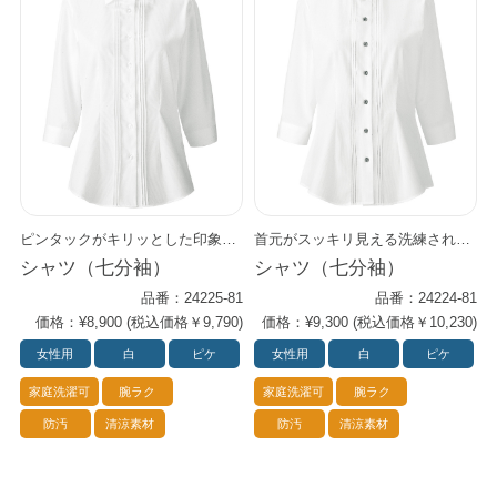
ピンタックがキリッとした印象のレギュラーカラー・シャツ。 台衿高めのデザインシャツ。 第一ボタンを開けて衿を立てるとスタイリッシュな印象に。 ベストとの相性もぴったりです。
首元がスッキリ見える洗練された印象のスタンドカラー・シャツ。 ドレッシーな装いにも、カジュアルなシーンにも対応。 品の良いピンタック入り。
シャツ（七分袖）
シャツ（七分袖）
品番：24225-81
品番：24224-81
価格：¥8,900 (税込価格￥9,790)
価格：¥9,300 (税込価格￥10,230)
女性用
白
ピケ
女性用
白
ピケ
家庭洗濯可
腕ラク
家庭洗濯可
腕ラク
防汚
清涼素材
防汚
清涼素材