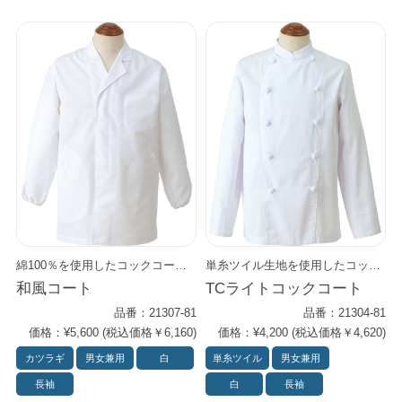
綿100％を使用したコックコートです。 優れた吸水性と通気性で、汗をかきやすい厨房でも快適な着心地をキープします。 肌当たりがやわらかく、長時間の作業でもストレスを感じにくいのが特長です。 綿ならではの丈夫さで、毎日の洗濯にも型くずれしにくく、 清潔感ある白さと風合いをしっかりキープします。 プロの現場にふさわしい機能性と、自然な上質さを兼ね備えた一着です。
単糸ツイル生地を使用したコックコートです。 柔らかな肌触りと吸湿性を活かしつつ、 耐久性と速乾性もプラス。 軽くしなやかで動きやすく、 厨房の長時間作業でも快適に着用できます。 ツイル織りならではの適度なハリで美しいシルエットを保ちつつ、 繰り返し洗濯しても型くずれしにくく、 清潔感を長くキープできる一着です。
和風コート
TCライトコックコート
品番：21307-81
品番：21304-81
価格：¥5,600 (税込価格￥6,160)
価格：¥4,200 (税込価格￥4,620)
カツラギ
男女兼用
白
単糸ツイル
男女兼用
長袖
白
長袖