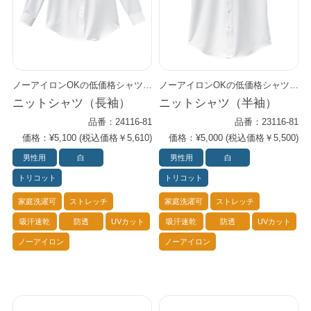
ノーアイロンOKの低価格シャツ。 定番レギュラーカラーで、 インナーとしても一枚着としてもスタイリング可能な万能アイテム。 働く現場のあらゆるシーンを想定し、 動きやすさ、着心地の良さ、扱いやすさにこだわった高機能性シャツです。 多機能ながらもお得な低価格を実現した、高パフォーマンス・シャツ。 肌触り滑らかなトリコット素材で耐久性が高く、ランニングコストを削減できます。 また、豊富なサイズ展開でさまざまな身長や体型に対応します。
ノーアイロンOKの低価格シャツ。 定番レギュラーカラーで、 インナーとしても一枚着としてもスタイリング可能な万能アイテム。 働く現場のあらゆるシーンを想定し、 動きやすさ、着心地の良さ、扱いやすさにこだわった高機能性シャツです。 多機能ながらもお得な低価格を実現した、高パフォーマンス・シャツ。 肌触り滑らかなトリコット素材で耐久性が高く、ランニングコストを削減できます。 また、豊富なサイズ展開でさまざまな身長や体型に対応します。
ニットシャツ（長袖）
ニットシャツ（半袖）
品番：24116-81
品番：23116-81
価格：¥5,100 (税込価格￥5,610)
価格：¥5,000 (税込価格￥5,500)
男性用
白
男性用
白
トリコット
トリコット
家庭洗濯可
ストレッチ
家庭洗濯可
ストレッチ
吸汗速乾
防透
UVカット
吸汗速乾
防透
UVカット
ノーアイロン
ノーアイロン