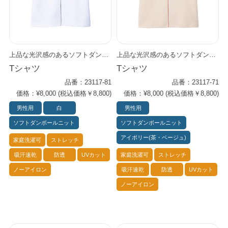
上品な光沢感のあるソフトダンボールニット素材を使用。 やや厚手ながら中空構造で軽さがあり、ストレスフリーの着心地。 シワになりにくく、ストレッチ性、速乾性もあるイージーケア。 ゆったりした袖は見た目も着心地もリラクシー。 細めのセンターラインで程良いエッジー感を演出します。 スーツのインナーとしても◎。 3色（アイボリー／ホワイト／ブラック）
上品な光沢感のあるソフトダンボールニット素材を使用。 やや厚手ながら中空構造で軽さがあり、ストレスフリーの着心地。 シワになりにくく、ストレッチ性、速乾性もあるイージーケア。 ゆったりした袖は見た目も着心地もリラクシー。 細めのセンターラインで程良いエッジー感を演出します。 スーツのインナーとしても◎。 3色（アイボリー／ホワイト／ブラック）
Tシャツ
Tシャツ
品番：23117-81
品番：23117-71
価格：¥8,000 (税込価格￥8,800)
価格：¥8,000 (税込価格￥8,800)
男性用
白
男性用
ソフトダンボールニット
ソフトダンボールニット
アイボリー(茶・ベージュ)
家庭洗濯可
ストレッチ
吸汗速乾
防透
UVカット
家庭洗濯可
ストレッチ
ノーアイロン
吸汗速乾
防透
UVカット
ノーアイロン