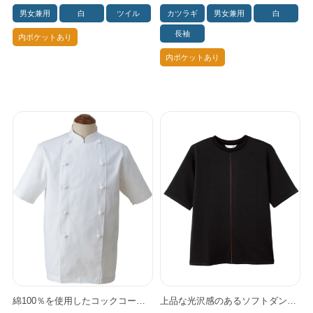
男女兼用
白
ツイル
カツラギ
男女兼用
白
長袖
内ポケットあり
内ポケットあり
綿100％を使用したコックコートです。 優れた吸水性と通気性で、汗をかきやすい厨房でも快適な着心地をキープします。 肌当たりがやわらかく、長時間の作業でもストレスを感じにくいのが特長です。 綿ならではの丈夫さで、毎日の洗濯にも型くずれしにくく、 清潔感ある白さと風合いをしっかりキープします。 プロの現場にふさわしい機能性と、自然な上質さを兼ね備えた一着です。
上品な光沢感のあるソフトダンボールニット素材を使用。 やや厚手ながら中空構造で軽さがあり、ストレスフリーの着心地。 シワになりにくく、ストレッチ性、速乾性もあるイージーケア。 ゆったりした袖は見た目も着心地もリラクシー。 細めのセンターラインで程良いエッジー感を演出します。 スーツのインナーとしても◎。 3色（アイボリー／ホワイト／ブラック）