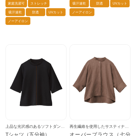
家庭洗濯可
ストレッチ
吸汗速乾
防透
UVカット
吸汗速乾
防透
UVカット
ノーアイロン
ノーアイロン
上品な光沢感のあるソフトダンボールニット素材を使用。 やや厚手ながら中空構造で軽さがあり、ストレスフリーの着心地。 シワになりにくく、ストレッチ性、速乾性もあるイージーケア。 ゆったりした袖は見た目も着心地もリラクシー。 細めのセンターラインで程良いエッジー感を演出します。 エプロンドレスやベスト、ジャケットの襟元から覗かせるとスタイリッシュに。 3色（アイボリー／ホワイト／ブラック）
再生繊維を使用したサスティナブルアイテム。 ゆったりとしたドルマンスリーブで着心地楽々。 コンパクトな七分袖が可愛い印象。 柔らかなカーブを描いた前裾がモード感をプラス。 エプロンの上からダボっと着てもお洒落です。 3色（ブラウン／ホワイト／ブラック）
Tシャツ（五分袖）
オーバーブラウス（七分