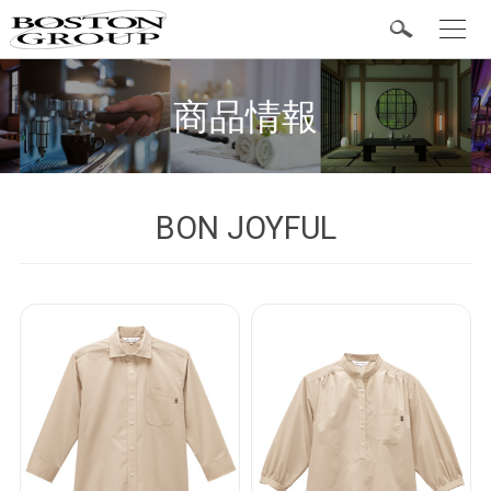
t
o
g
BOSTON 定番商品
g
l
商品情報
e
n
a
v
i
g
カテゴリ
a
BON JOYFUL
t
i
o
シャツ
n
ベスト
ボトム
ワンピース