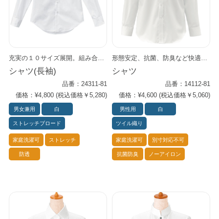
充実の１０サイズ展開。組み合わせ自在のプライムシャツ。 男女兼用でインナーにも最適の万能アイテムです。 お手頃価格でコスト面と機能面の両方をしっかりサポートします。 スモーキーな色合いやストライプのエプロンや小物と合わせれば、 シックな空間に馴染む印象に。 Primeflex®という上質・高機能ストレッチ素材を使用。 すっきりとしたシルエットなのにストレス・フリーな着心地を実現しました。 どんなワークシーンにもしなやかに対応します。 防透効果も優れており、安心です。
形態安定、抗菌、防臭など快適機能付きの シンプルなレギュラーカラーシャツ。 イージーケアの素材を使用しているため、お手入れが楽々。 しかも形くずれしにくく、ノーアイロンですぐに着られます。 様々な体型に対応する充実の１００サイズ展開で、 一枚着はもちろん、インナーとしても大活躍。 マネージャーや店長クラスの方にもおすすめのシャツです。
シャツ(長袖)
シャツ
品番：24311-81
品番：14112-81
価格：¥4,800 (税込価格￥5,280)
価格：¥4,600 (税込価格￥5,060)
男女兼用
白
男性用
白
ストレッチブロード
ツイル織り
家庭洗濯可
ストレッチ
家庭洗濯可
別寸対応不可
防透
抗菌防臭
ノーアイロン