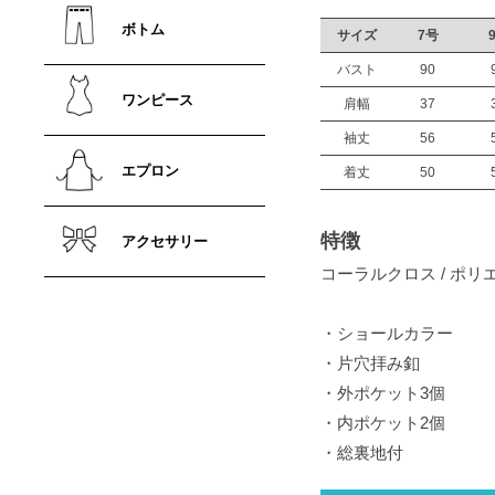
ボトム
サイズ
7号
バスト
90
ワンピース
肩幅
37
袖丈
56
エプロン
着丈
50
特徴
アクセサリー
コーラルクロス / ポリ
・ショールカラー
・片穴拝み釦
・外ポケット3個
・内ポケット2個
・総裏地付