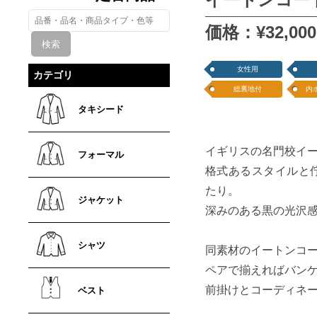
価格：¥32,000
女性用
カテゴリ
総裏地付
内
タキシード
イギリスの名門校イ
フォーマル
格式あるスタイルと
たり。
ジャケット
深みのある黒の光沢
シャツ
同素材のイートンコ
ペアで揃えればバン
前掛けとコーディネ
ベスト