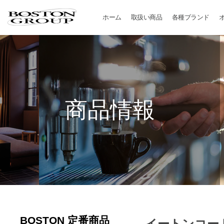
ホーム
取扱い商品
各種ブランド
BONUNI 商品一覧
BONUNI
BON JOYFUL 商品一覧
BON JOYFUL
B-SPA 商品一覧
B-SPA
和風 商品一覧
和風
B2 商品一覧
B2
商品情報
BOSTON 定番商品
イートンコー