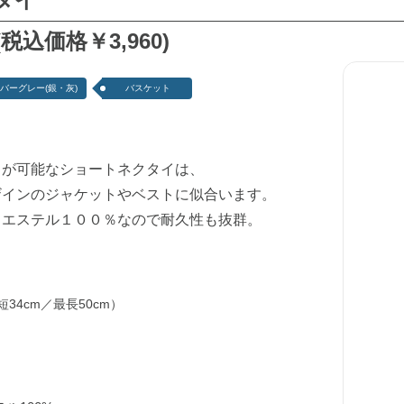
(税込価格￥3,960)
バーグレー(銀・灰)
バスケット
しが可能なショートネクタイは、
ザインのジャケットやベストに似合います。
リエステル１００％なので耐久性も抜群。
34cm／最長50cm）