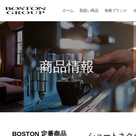
ホーム
取扱い商品
各種ブランド
BONUNI 商品一覧
BONUNI
BON JOYFUL 商品一覧
BON JOYFUL
B-SPA 商品一覧
B-SPA
和風 商品一覧
和風
B2 商品一覧
B2
商品情報
BOSTON 定番商品
ショートネク