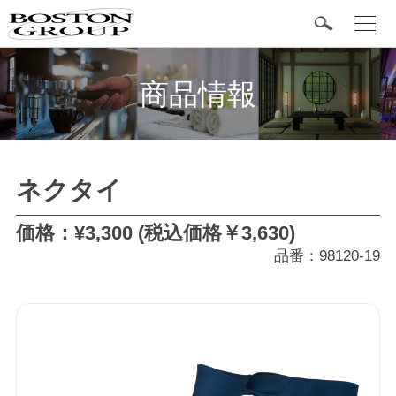
t
o
g
BOSTON 定番商品
g
l
商品情報
e
n
a
v
i
g
カテゴリ
a
ネクタイ
t
i
o
タキシード
n
価格：¥3,300 (税込価格￥3,630)
品番：98120-19
フォーマル
ジャケット
シャツ