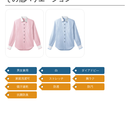
シャツ
シャツ
男女兼用
白
ダイアドビ―
家庭洗濯可
ストレッチ
腕ラク
吸汗速乾
防透
防汚
抗菌防臭