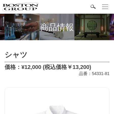
t
o
g
BOSTON 定番商品
g
l
商品情報
e
n
a
v
i
g
カテゴリ
a
シャツ
t
i
o
シャツ
n
価格：¥12,000 (税込価格￥13,200)
品番：54331-81
ベスト
ボトム
アクセサリー