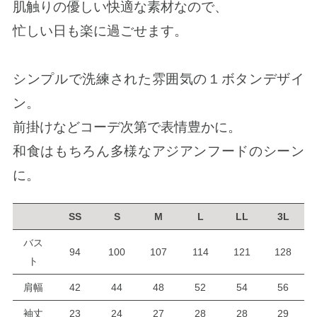
肌触りの優しい快適な素材なので、
忙しい日も楽に過ごせます。
シンプルで洗練された雰囲気の１ボタンデザイ
ン。
前掛けなどコーデ次第で表情豊かに。
和食はもちろん多様なアジアンフードのシーン
に。
SS
S
M
L
LL
3L
バス
94
100
107
114
121
128
ト
肩幅
42
44
48
52
54
56
袖丈
23
24
27
28
28
29