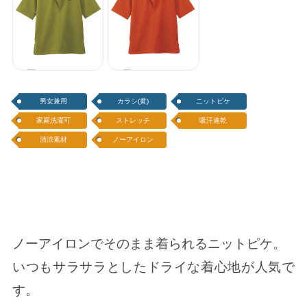
和風カットソー
和風カットソー
（五分袖）
（五分袖）
男女兼用
カラシ(黄)
ニットピケ
家庭洗濯可
ストレッチ
吸汗速乾
清涼素材
ノーアイロン
ノーアイロンでそのまま着られるニットピケ。
いつもサラサラとしたドライな着心地が人気で
す。