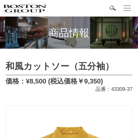
t
o
g
BOSTON 定番商品
g
l
商品情報
e
n
a
v
i
g
カテゴリ
a
和風カットソー（五分袖）
t
i
o
シャツ
n
価格：¥8,500 (税込価格￥9,350)
品番：43309-37
ボトム
エプロン
和風・作務衣