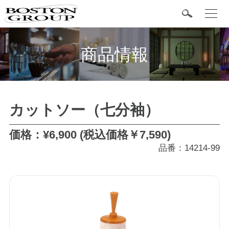
t
o
g
BOSTON 定番商品
g
l
商品情報
e
n
a
v
i
g
カテゴリ
a
カットソー（七分袖）
t
i
o
タキシード
n
価格：¥6,900 (税込価格￥7,590)
品番：14214-99
フォーマル
ジャケット
シャツ