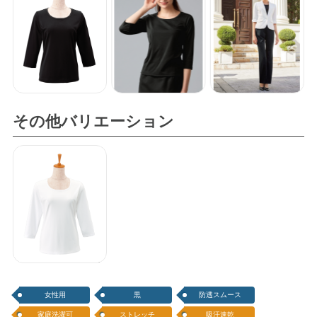
その他バリエーション
カットソー（七
分袖）
女性用
黒
防透スムース
家庭洗濯可
ストレッチ
吸汗速乾