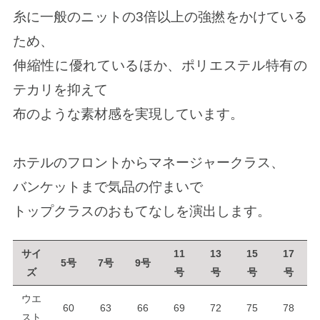
糸に一般のニットの3倍以上の強撚をかけている
ため、
伸縮性に優れているほか、ポリエステル特有の
テカリを抑えて
布のような素材感を実現しています。
ホテルのフロントからマネージャークラス、
バンケットまで気品の佇まいで
トップクラスのおもてなしを演出します。
サイ
11
13
15
17
5号
7号
9号
ズ
号
号
号
号
ウエ
60
63
66
69
72
75
78
スト