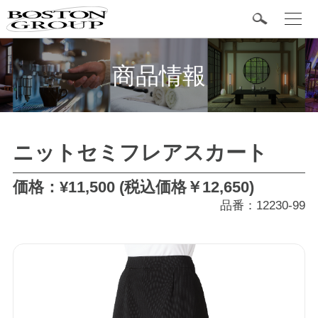
t
o
g
BOSTON 定番商品
g
l
商品情報
e
n
a
v
i
g
カテゴリ
a
ニットセミフレアスカート
t
i
o
タキシード
n
価格：¥11,500 (税込価格￥12,650)
品番：12230-99
フォーマル
ジャケット
シャツ