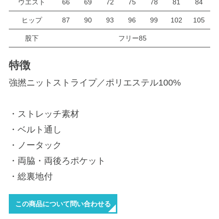
ウエスト
66
69
72
75
78
81
84
ヒップ
87
90
93
96
99
102
105
股下
フリー85
特徴
強撚ニットストライプ／ポリエステル100%
・ストレッチ素材
・ベルト通し
・ノータック
・両脇・両後ろポケット
・総裏地付
この商品について問い合わせる