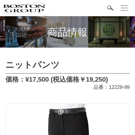
t
o
g
BOSTON 定番商品
g
l
商品情報
e
n
a
v
i
g
カテゴリ
a
ニットパンツ
t
i
o
タキシード
n
価格：¥17,500 (税込価格￥19,250)
品番：12229-99
フォーマル
ジャケット
シャツ