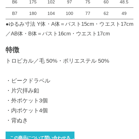
B6
175
102
97
75
60
48.5
B7
180
104
100
77
62
49
●ゆるみ寸法 Y体・A体＝バスト15cm・ウエスト17cm
／AB体・B体＝バスト16cm・ウエスト17cm
特徴
トロピカル／毛 50%・ポリエステル 50%
・ピークドラベル
・片穴拝み釦
・外ポケット3個
・内ポケット4個
・背ぬき
この商品について問い合わせる