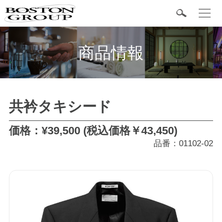
t
o
g
BOSTON 定番商品
g
l
商品情報
e
n
a
v
i
g
カテゴリ
a
共衿タキシード
t
i
o
タキシード
n
価格：¥39,500 (税込価格￥43,450)
品番：01102-02
フォーマル
ジャケット
シャツ