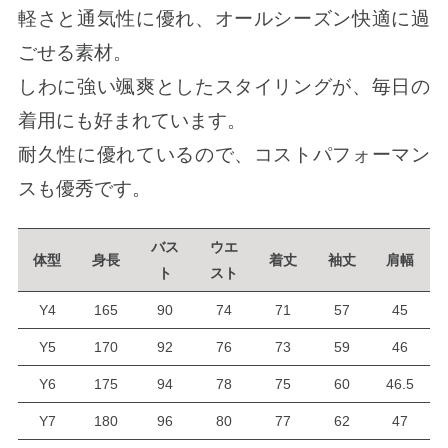
軽さと通気性に優れ、オールシーズン快適に過
ごせる素材。
しわに強い颯爽としたスタイリングが、毎日の
着用にも好まれています。
耐久性に優れているので、コストパフォーマン
スも優秀です。
バス
ウエ
体型
身長
着丈
袖丈
肩幅
ト
スト
Y4
165
90
74
71
57
45
Y5
170
92
76
73
59
46
Y6
175
94
78
75
60
46.5
Y7
180
96
80
77
62
47