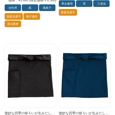
価格：¥5,800 (税込価格￥6,380)
男女兼用
茶
三者混
女性用
黒
風格子
家庭洗濯可
家庭洗濯可
吸汗速乾
清涼素材
微妙な四季の移ろいが生みだした深みのある自然の色を三者混で表現しました。 綿と麻を加えた品のある佇まいが日本の心を演出します。
微妙な四季の移ろいが生みだした深みのある自然の色を三者混で表現しました。 綿と麻を加えた品のある佇まいが日本の心を演出します。