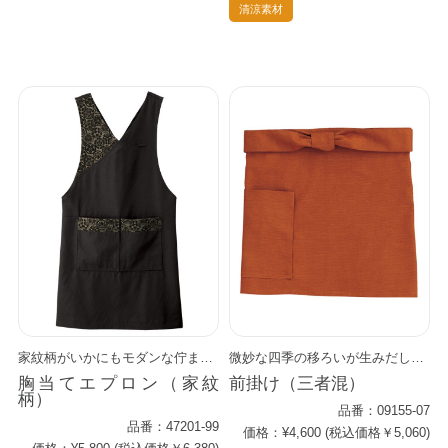
清涼素材
家紋柄がいかにもモダンな佇まい。 シワになりにくく、軽さと通気性が特徴のハイテクエプロンです。 特殊な二重吸収構造素材(キュービックセンサー)が爽快感を提供します。 底が補強してあるポケットが忙しい日もしっかりお仕事をサポート。 和食はもちろん、多様なアジアンフードのシーンで活躍します。 同柄の前掛け（47311シリーズ）もあります。
微妙な四季の移ろいが生みだした深みのある自然の色を三者混で表現しました。 綿と麻を加えた品のある佇まいが日本の心を演出します。
胸当てエプロン（家紋
前掛け（三者混）
柄）
品番：09155-07
品番：47201-99
価格：¥4,600 (税込価格￥5,060)