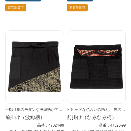
家庭洗濯可
家庭洗濯可
手彫り風のモダンな波総柄がアクセント。 無地とのコントラストが粋な佇まいを演出します。 和食はもちろん、多様なアジアンフードのシーンにもぴったり。 同柄の生地が襟元に入った和風カットソー（43308シリーズ）や、 ハンチング（48308シリーズ）もありますので、 スタッフごとに多様なコーデがお楽しみいただけます。
ビビッドな色合いの柄と、 黒のコントラストがモダンな和を演出します。 同じ柄の和風シャツ（44204シリーズ）やバンダナもありますので、スタッフごとに違うコーデを楽しんでいただけます。
前掛け（波総柄）
前掛け（なみなみ柄）
品番：47324-99
品番：47323-99