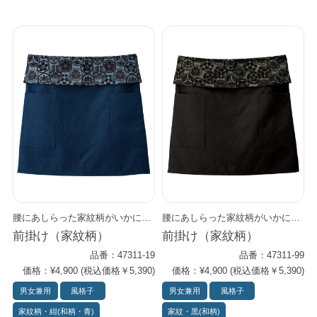
腰にあしらった家紋柄がいかにもモダンな印象。 シワになりにくく、軽さと通気性が特徴のハイテク前掛けです。 特殊な二重吸収構造素材(キュービックセンサー)が爽快感を提供します。 和食はもちろん、多様なアジアンフードのシーンで活躍します。 底が補強してある左右ポケットが忙しい日もしっかりお仕事をサポート。 同柄の胸当てエプロン（47201シリーズ）もあります。
腰にあしらった家紋柄がいかにもモダンな印象。 シワになりにくく、軽さと通気性が特徴のハイテク前掛けです。 特殊な二重吸収構造素材(キュービックセンサー)が爽快感を提供します。 和食はもちろん、多様なアジアンフードのシーンで活躍します。 底が補強してある左右ポケットが忙しい日もしっかりお仕事をサポート。 同柄の胸当てエプロン（47201シリーズ）もあります。
前掛け（家紋柄）
前掛け（家紋柄）
品番：47311-19
品番：47311-99
価格：¥4,900 (税込価格￥5,390)
価格：¥4,900 (税込価格￥5,390)
男女兼用
風格子
男女兼用
風格子
家紋柄・紺(和柄・青)
家紋・黒(和柄)