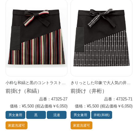
小粋な和縞と黒のコントラストがモダンな前掛け。 色落ちしにくい、染めにこだわった素材です。 和洋どんなスタイルにも合わせやすく、 使い勝手のいいアイテムです。 同じ柄の胸当てエプロン（47204-27）やバンダナキャップ（48315-27）もあります。
きりっとした印象で大人気の井桁シリーズ。 伝統柄と黒とのコントラストが洗練された現代和を演出します。 歴史をリスペクトしつつも、進化し続けるシーンにぴったり。 同柄の色紐がほどよいアクセント。 和洋どんなインナーにも似合う優れアイテムです。 胸当てエプロン（47202-71）、バンダナ（48315-71）もあります。 スタッフごとに違うコーデを楽しんでみては。
前掛け（和縞）
前掛け（井桁）
品番：47325-27
品番：47325-71
価格：¥5,500 (税込価格￥6,050)
価格：¥5,500 (税込価格￥6,050)
男女兼用
黒
流連
男女兼用
井桁(和柄)
家庭洗濯可
家庭洗濯可