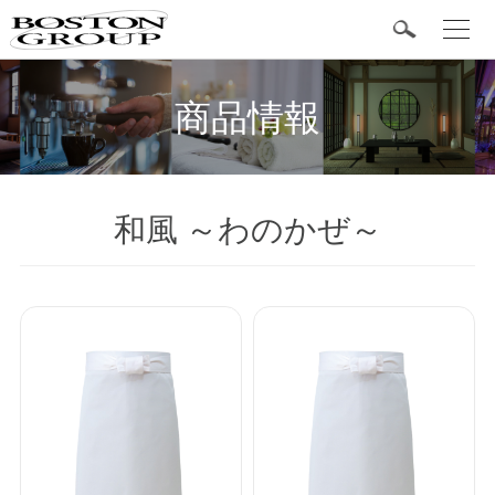
t
o
g
BOSTON 定番商品
g
l
商品情報
e
n
a
v
i
g
カテゴリ
a
和風 ～わのかぜ～
t
i
o
シャツ
n
ボトム
エプロン
和風・作務衣