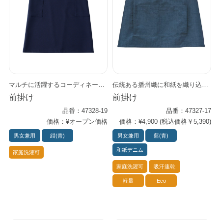
マルチに活躍するコーディネートエプロン 腰のベルトはボタンで簡単装着で変えられ、 一本で四種類の模様が楽しむことができます。 気分に合わせて お店の雰囲気に合わせて 役職に合わせて 多彩なシーンで大活躍する和風エプロンです。 趣のある作務衣と合わせると、優雅で洗練された雰囲気に。 和シャツと合わせるとモダンな印象に。 ユニフォームとベルトとで様々なコーディネートを楽しめます。
伝統ある播州織に和紙を織り込み、和の風合いと現代的なデザインを融合しました。 腰のペールグレーがさりげないアクセントとなり、洗練された印象を演出します。 夏は涼しく、冬は暖かく感じられる調温性に加え、 軽量で速乾性にも優れているため、一年を通して快適に着用できます。 同素材のアイテムと組み合わせれば、モダンな和のコーディネートが完成。 和の装いはもちろん、シャツやパンツ、ジーンズなど、 洋のアイテムとも相性が良く、幅広い着こなしを楽しめます。
前掛け
前掛け
品番：47328-19
品番：47327-17
価格：¥オープン価格
価格：¥4,900 (税込価格￥5,390)
男女兼用
紺(青)
男女兼用
藍(青)
和紙デニム
家庭洗濯可
家庭洗濯可
吸汗速乾
軽量
Eco