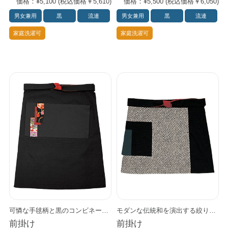
価格：¥5,100 (税込価格￥5,610)
価格：¥5,500 (税込価格￥6,050)
男女兼用
黒
流連
男女兼用
黒
流連
家庭洗濯可
家庭洗濯可
可憐な手毬柄と黒のコンビネーションが小粋な前掛けです。 和食はもちろん、多様なアジアンフードのシーンにもぴったり。 同じ柄生地が襟元に入った和風カットソー（44202シリーズ）や、バンダナ（48317-99）とコーディネートすれば、ビビッドな現代和を演出します。
モダンな伝統和を演出する絞り柄。 粋な佇まいはざまざまなシーンで活躍します。 同じ柄の和風カットソー（43304シリーズ）、 バンダナ（48317-75）、作務衣様変え衿（48321-75）もありますので、 スタッフごとに違うコーデを楽しんでいただけます。
前掛け
前掛け