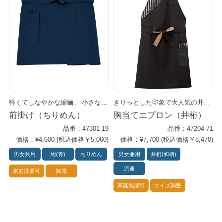
軽くてしなやかな縮緬。 小さなしぼがお肌にさらさら感を与え、やさしい肌ざわりです。 制電糸使用によりまとわりつきが少なく、快適な着心地です。
きりっとした印象で大人気の井桁シリーズ。 伝統柄と黒とのコントラストが洗練された現代和を現代和を演出します。 歴史をリスペクトしつつも、進化し続けるシーンにぴったり。 腰モカの色紐がほどよいアクセント。 和洋どんなインナーにも似合う優れアイテムです。 前掛けタイプ（47325-71）、バンダナ（48315-71）もあります。 スタッフごとに違うコーデを楽しんでみては。
前掛け（ちりめん）
胸当てエプロン（井桁）
品番：47301-19
品番：47204-71
価格：¥4,600 (税込価格￥5,060)
価格：¥7,700 (税込価格￥8,470)
男女兼用
紺(青)
ちりめん
男女兼用
井桁(和柄)
流連
家庭洗濯可
制電
家庭洗濯可
サイズ調整