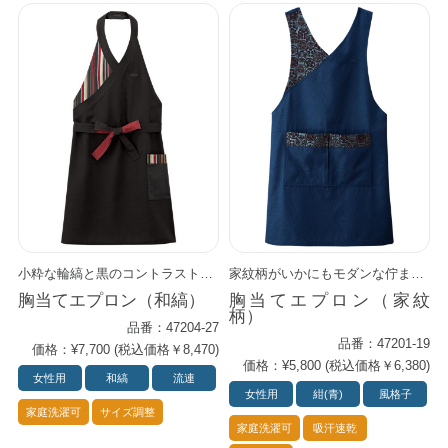
小粋な輪縞と黒のコントラストがモダンな前掛け。 色落ちしにくい、染めにこだわった素材です。 和洋どんなスタイルにも合わせやすく、 使い勝手のいいアイテムです。 同じ柄の前掛け（47325-27）やバンダナキャップ（48315-27）もあります。
家紋柄がいかにもモダンな佇まい。 シワになりにくく、軽さと通気性が特徴のハイテクエプロンです。 特殊な二重吸収構造素材(キュービックセンサー)が爽快感を提供します。 底が補強してあるポケットが忙しい日もしっかりお仕事をサポート。 和食はもちろん、多様なアジアンフードのシーンで活躍します。 同柄の前掛け（47311シリーズ）もあります。
胸当てエプロン（和縞）
胸当てエプロン（家紋
柄）
品番：47204-27
品番：47201-19
価格：¥7,700 (税込価格￥8,470)
価格：¥5,800 (税込価格￥6,380)
女性用
和縞
流連
女性用
紺(青)
風格子
家庭洗濯可
サイズ調整
家庭洗濯可
吸汗速乾