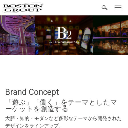
t
o
g
BOSTON 定番商品
g
l
e
n
a
v
i
g
カテゴリ
a
t
i
o
シャツ
n
ベスト
Brand Concept
「遊ぶ」「働く」をテーマとしたマ
ボトム
ーケットを創造する
大胆・知的・モダンなど多彩なテーマから開発された
アクセサリー
デザインをラインアップ。